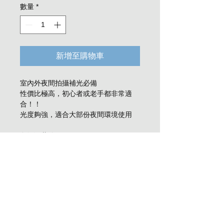
數量
*
新增至購物車
室內外夜間拍攝補光必備
性價比極高，初心者或老手都非常適
合！！
光度夠強，適合大部份夜間環境使用
色溫涵蓋範圍3000至5500K
100%功率可持續1小時，而5%功率更
可持續使用20小時！
背後更貼心實時顯示剩餘電量，用得安
心又放心！
運送方法 : 接受順豐到付或到西灣河自